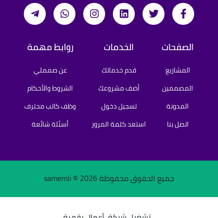
الصفحات
الخدمات
روابط مهمة
المشاريع
قدم خدماتك
عن صمملي
المصممين
أضف مشروعك
الشروط والأحكام
المدونة
تسجيل دخول
وظف كاتب محترف
اتصل بنا
استعد كلمة المرور
أسئلة شائعة
جميع الحقوق محفوظة samemli ©
2026
تشغيل شركة
أعمال رقمية