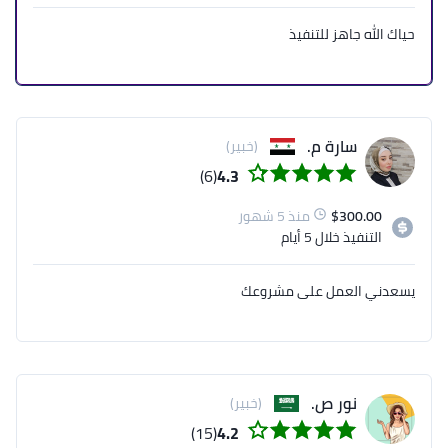
حياك الله جاهز للتنفيذ
سارة م.
(خبير)
(6)
4.3
300.00
$
منذ 5 شهور
التنفيذ
خلال 5 أيام
يسعدني العمل على مشروعك
نور ص.
(خبير)
(15)
4.2