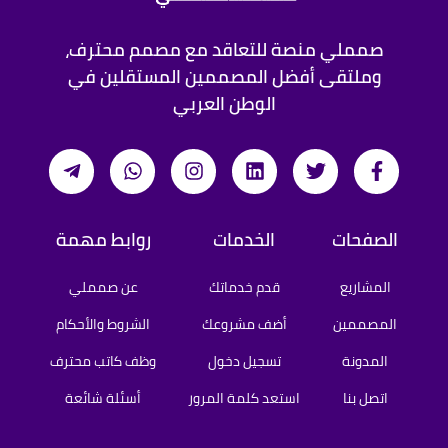
صمملي منصة للتعاقد مع مصمم محترف،
جميع التصاميم ستكون متناسقة بصريًا وتحمل هوية 
وملتقى أفضل المصممين المستقلين في
موحدة تعكس احترافية شركتك بإذن الله
الوطن العربي
الصفحات
الخدمات
روابط مهمة
المشاريع
قدم خدماتك
عن صمملي
المصممين
أضف مشروعك
الشروط والأحكام
المدونة
تسجيل دخول
وظف كاتب محترف
اتصل بنا
استعد كلمة المرور
أسئلة شائعة