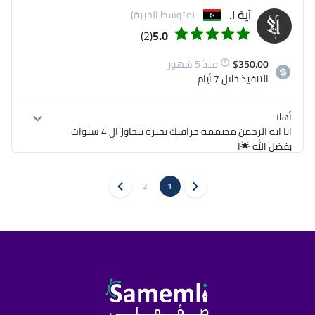
جاهز نبدأ فور الاتفاق ونطلع بنتيجة تليق باسمكم.
آية ا.
(متوسط الخبرة)
(2)
5.0
350.00
$
منذ 5 شهور
التنفيذ
خلال 7 أيام
انا اية الرحمن مصممة جرافيك بخبرة تتجاوز ال 4 سنوات 
اطلعت على تفاصيل مشروعك الخاصة بـ تصميم مطبوعات 
2
1
شركة متكاملة، ويسعدني التقدم لتنفيذه باحترافية 