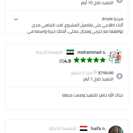
التنفيذ
خلال 10 أيام
وتنفيذ حلول تصميمية تتناسب مع أهدافهم ورؤاهم 
بتقديم تصميمات تعكس قوة الرسالة وتحقق تأثيراً قوياً 
في ظل سوق تنافسي ..لذلك أنا هنا لتقديم أفضل الحلول 
التي تلبي تطلعاتك.. تفضل بتصفح ملف الأعمال كاملا 
أثناء اطلاعي على تفاصيل المشروع، لفت انتباهي مدى 
بحسابي
توافقها مع خبرتي ومجال عملي. أمتلك خبرة واسعة في 
هذا المجال، وأثق تماماً بقدرتي على تنفيذ العمل بجودة 
.mohammad s
(متوسط الخبرة)
أرفقت لك نموذجاً من أحد أعمالي السابقة لتكوّن فكرة 
(5)
4.9
أوضح عن مستوى التصاميم التي أقدّمها
750.00
$
منذ 6 شهور
التنفيذ
خلال 7 أيام
حياك الله جاهز للتنفيذ وضعت مرفقا
.haifa n
(متوسط الخبرة)