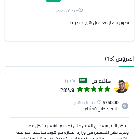
منذ 6 شهور
تطوير شعار مع عمل هوية بصرية
العروض (13)
هاشم ص.
(خبير)
(28)
4.9
750.00
$
منذ 6 شهور
التنفيذ
خلال 10 أيام
حياكم الله , سعدني العمل على تصميم الشعار بشكل مميز
وفريد قابل للتسجيل في وزارة التجارة مع هوية قياسية احترافية
للشعار (عربي و انجليزي) بمظاهر متعددة لسهولة الاستخدام ,