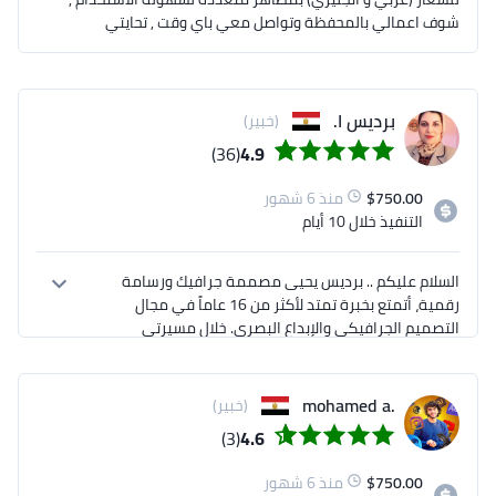
شوف اعمالي بالمحفظة وتواصل معي باي وقت , تحايتي
برديس ا.
(خبير)
(36)
4.9
750.00
$
منذ 6 شهور
التنفيذ
خلال 10 أيام
السلام عليكم .. برديس يحيى مصممة جرافيك ورسامة 
رقمية، أتمتع بخبرة تمتد لأكثر من 16 عاماً في مجال 
التصميم الجرافيكي والإبداع البصري. خلال مسيرتي 
الطويلة، قمت بتطوير مهارات متقدمة في تصميم الهوية 
البصرية، الشعارات، الرسوم التوضيحية الرقمية،التغليف 
والتعبئة وكذلك المطبوعات التي تتميز بالإبداع والابتكار 
.mohamed a
(خبير)
(3)
4.6
خبرتي الواسعة في هذا المجال مكنتني من العمل مع 
عملاء من قطاعات متنوعة كهيئة الموانئ بجدة، ما 
750.00
$
منذ 6 شهور
يمنحني القدرة على فهم متطلبات كل مشروع بعمق 