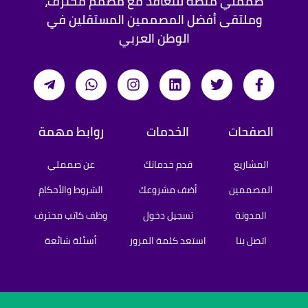
صمملي منصة للتعاقد مع مصمم محترف،
وملتقى أفضل المصممين المستقلين في
الوطن العربي
الصفحات
الخدمات
روابط مهمة
المشاريع
قدم خدماتك
عن صمملي
المصممين
أضف مشروعك
الشروط والأحكام
المدونة
تسجيل دخول
وظف كاتب محترف
اتصل بنا
استعد كلمة المرور
أسئلة شائعة