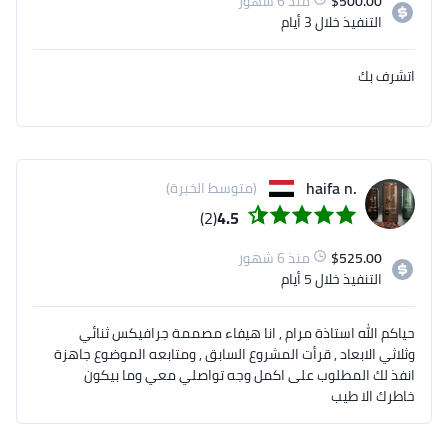
500.00
$
منذ 6 شهور
التنفيذ
خلال 3 أيام
اتشرف بك
.haifa n
(متوسط الخبرة)
(2)
4.5
525.00
$
منذ 6 شهور
التنفيذ
خلال 5 أيام
حياكم الله استاذة مرام , انا هيفاء مصممة جرافيكس ثنائي
وثلاثي الابعاد , قرأت المشروع السابق , ومتابعه الموضوع جاهزة
انفذ لك المطلوب على اكمل وجه تواصلي معي وما بيكون
خاطرك الا طيب