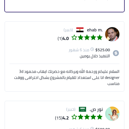
.ehab m
(خبير)
(1)
4.0
525.00
$
منذ 6 شهور
التنفيذ
خلال يومين
السلام عليكم ورحمة الله وبركاته مع حضرتك ايهاب محمود 3d
designer انا على استعداد للقيام بالمشروع بشكل احترافى ووقت
مناسب
نور ص.
(خبير)
(15)
4.2