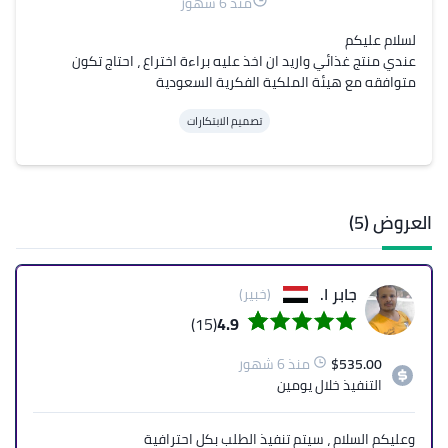
منذ 6 شهور
عندي منتج غذائي واريد ان اخذ عليه براءة اختراع ، احتاج تكون 
متوافقه مع هيئة الملكية الفكرية السعودية
تصميم الابتكارات
العروض (5)
جابر ا.
(خبير)
(15)
4.9
535.00
$
منذ 6 شهور
التنفيذ
خلال يومين
وعليكم السلام ، سيتم تنفيذ الطلب بكل احترافية