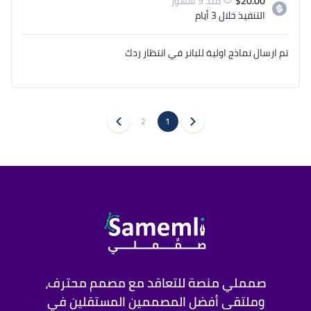
20.00
$
منذ 9 شهور
التنفيذ
خلال 3 أيام
تم ارسال نماذج اولية للبانر في انتظار ردك
2
1
صمملي منصة للتعاقد مع مصمم محترف،
وملتقى أفضل المصممين المستقلين في