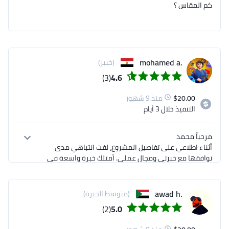
كم المقاس ؟
.mohamed a
(خبير)
(3)
4.6
20.00
$
منذ 9 شهور
التنفيذ
خلال 3 أيام
أثناء اطلاعي على تفاصيل المشروع، لفت انتباهي مدى 
توافقها مع خبرتي ومجال عملي. أمتلك خبرة واسعة في 
هذا المجال، وأثق تماماً بقدرتي على تنفيذ العمل بجودة 
.awad h
(متوسط الخبرة)
أرفقت لك نموذجاً من أحد أعمالي السابقة لتكوّن فكرة 
(2)
5.0
أوضح عن مستوى التصاميم التي أقدّمها.