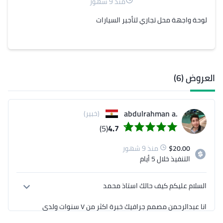
منذ 9 شهور
لوحة واجهة محل تجاري لتأجير السيارات
العروض (6)
.abdulrahman a
(خبير)
(5)
4.7
20.00
$
منذ 9 شهور
التنفيذ
خلال 5 أيام
انا عبدالرحمن مصمم جرافيك خبرة اكثر من ٧ سنوات ولدي 
اعمال جدا احترافية وابداعية ، وعملت في كل منصات 