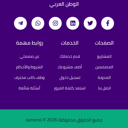
الوطن العربي
الصفحات
الخدمات
روابط مهمة
المشاريع
قدم خدماتك
عن صمملي
المصممين
أضف مشروعك
الشروط والأحكام
المدونة
تسجيل دخول
وظف كاتب محترف
اتصل بنا
استعد كلمة المرور
أسئلة شائعة
جميع الحقوق محفوظة samemli ©
2026