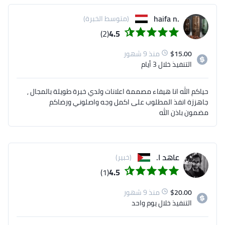
العمل الحرة الاحترافية الكبيرة وهذي بدايتي هنا في 
.haifa n
(متوسط الخبرة)
(2)
4.5
يشرفني ان تكون سادس عميل لي ' املك نماذج اعمال 
15.00
$
منذ 9 شهور
التنفيذ
خلال 3 أيام
حياكم الله انا هيفاء مصممة اعلانات ولدي خبرة طويلة بالمجال ,
جاهززة انفذ المطلوب على اكمل وجه واصلوني ورضاكم
مضمون باذن الله
- تسليم كافة الملفات المصدرية بصيغة اليسترتور واي 
عاهد ا.
(خبير)
(1)
4.5
سوف ارفق نماذج اعمالي الاحترافية وللمزيد من الاعمال 
اتشرف بمراسلتكم لي وسوف ارفقها
20.00
$
منذ 9 شهور
التنفيذ
خلال يوم واحد