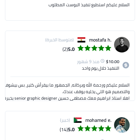
السلام عليكم استطيع تنفيذ البوست المطلوب
.mostafa h
(متوسط الخبرة)
(2)
5.0
10.00
$
منذ 9 شهور
التنفيذ
خلال يوم واحد
السلام عليكم ورحمة الله وبركاته, الجمهور ما بيقرأش كتير، بس بيشوف, 
اهلا استاذ ابراهيم معك
.mohamed e
(خبير)
(14)
5.0