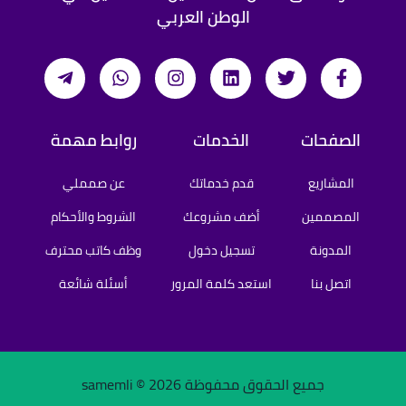
الوطن العربي
الصفحات
الخدمات
روابط مهمة
المشاريع
قدم خدماتك
عن صمملي
المصممين
أضف مشروعك
الشروط والأحكام
المدونة
تسجيل دخول
وظف كاتب محترف
اتصل بنا
استعد كلمة المرور
أسئلة شائعة
جميع الحقوق محفوظة samemli ©
2026