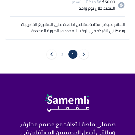
50.00
$
منذ 10 شهور
التنفيذ
خلال يوم واحد
مرسل اليك رابط أعمالي: 
://drive.google.com/file/d/1a4k1ekz8quwegv6kobpoojztler8sb6r/view?
السلام عليكم استاذة مشاعل اطلعت على المشروع الخاص بك
usp=sharing
ويمكنني تنفيذه في الوقت المحدد و بالصورة المحددة
2
1
صمملي منصة للتعاقد مع مصمم محترف،
وملتقى أفضل المصممين المستقلين في