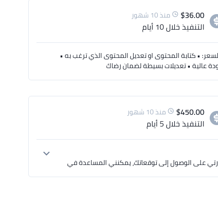
$
36.00
منذ 10 شهور
التنفيذ
خلال 10 أيام
ر: • كتابة المحتوى او تعديل المحتوى الذي ترغب به •
ة عالية • تعديلات بسيطة لضمان رضاك
$
450.00
منذ 10 شهور
التنفيذ
خلال 5 أيام
لقد قمت بمراجعة الوصف الكامل الخاص بمشروعك وانا على ثقة تامة بقدرتي على الوصول إلى توقعاتك، يمكنني المساعدة في 
أنا حسام - مصمم جرافيك محترف ومتخصص في تصميمات الجرافيك، إذا كنت مهتم بالتعاون معي، يمكنكم الاطلاع على عينات 