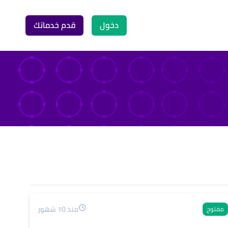
دخول
قدم خدماتك
منذ 10 شهور
مفتوح