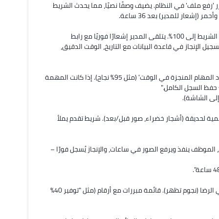
يقوم الموظف بزيارة الموقع (مثل حديقة حياة)، يلتقط الصور، ويرفعها عبر زر 'رفع ملف' في النظام. يضيف وصفًا نصيًا، مما يحدث الشريط 
يكمل الموظف التقرير الكامل (صور + نص + توصيات)، يضغط 'إكمال'، فيصل الشريط إلى 100%. يتلقى المدير إشعارًا فوريًا مع رابط 
للمراجعة. يقوم المدير بالموافقة أو طلب تعديلات عبر تعليق داخلي، ويتم تسجيل الإنجاز في قاعدة البيانات مع التاريخ، الوقت الدقيق، 
يتم دمج الإنجاز في تقرير أسبوعي/شهري، حيث يحسب النظام kpis مثل 'عدد المهام المنجزة في الوقت' (مثل 95% نجاح). إذا كانت المهمة 
البصريات: تكرار سريع للخطوات السابقة باستخدام المثال نفسه، مع صور وهمية لحديقة (أشجار خضراء، صور قبل/بعد). شريط تقدم يملأ 
"في مثال عملي: تكليف 'تقرير مصور لحديقة حياة'. المدير يرسل في دقائق، الموظف ينفذ ويرفع الصور في ساعات، والإنجاز يُسجل فورًا – 
البصريات: رسوم بيانية: انخفاض في الوقت (من 2 أيام إلى ساعات)، ارتفاع في الرضا (نجوم تظهر). قائمة مبررات مع أرقام (مثل "توفير 40% 