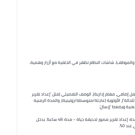
البصريات: رسوم متحركة خطوة بخطوة (مثل شخصيات كرتونية تمثل المدير والموظف). شاشات النظام تظهر في الخلفية مع أزرار وهمية. 
يدخل المدير لوحة التحكم، يختار 'إنشاء مهمة جديدة'. يحدد: النوع (تكليف، عمل إضافي، مهام إدارية)، الوصف التفصيلي (مثل 'إعداد تقرير 
مصور لحديقة حياة'، بما في ذلك المتطلبات مثل 'التقاط 5 صور، وصف نصي للحالة')، الأولوية (عاجلة/متوسطة/روتينية)، والمدة الزمنية 
يتلقى الموظف إشعارًا فوريًا عبر المنصة أو التطبيق المحمول: 'مهمة جديدة: إعداد تقرير مصور لحديقة حياة – مدة: 48 ساعة'. يدخل 