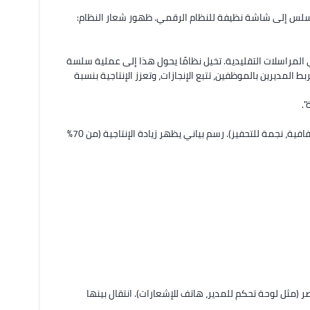
البصريات: افتتاح بصورة لمكتب حديث مزدحم بالأوراق والإيميلات، ثم انتقال سلس إلى شاشة نظيفة للنظام الرقمي. ظهور شعار النظام: 
"مرحبًا، في عالم العمل اليوم، يفقد المديرون والموظفون ساعات ثمينة في المراسلات التقليدية. تخيل نظامًا يحول هذا إلى عملية سلسة 
وفعالة. مرحبًا بكم في نظام إدارة المهام العالمي، المنصة الرقمية التي تربط المديرين بالموظفين، تتبع الإنجازات، وتعزز الإنتاجية بنسبة 
البصريات: قائمة مرقمة تظهر تدريجيًا مع أيقونات (ساعة للكفاءة، عين للشفافية، نجمة للتحفيز). رسم بياني يظهر زيادة الإنتاجية (من 70% 
البصريات: انقسام الشاشة إلى 5 أقسام، كل قسم يظهر أيقونة ووصف مختصر (مثل لوحة تحكم للمدير، هاتف للإشعارات). انتقال بينها 