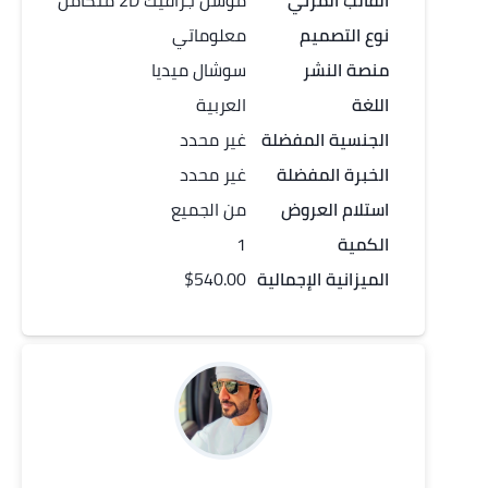
القالب المرئي
موشن جرافيك 2D متكامل
نوع التصميم
معلوماتي
منصة النشر
سوشال ميديا
اللغة
العربية
الجنسية المفضلة
غير محدد
الخبرة المفضلة
غير محدد
استلام العروض
من الجميع
الكمية
1
الميزانية الإجمالية
$540.00