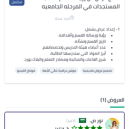
مكتمل
المستجدات في المرحله الجامعيه
منذ سنة
	•	شرح القاعات والمكتبة ومصادر التعلم والبلاك بورد.
تصميم عروض تقديمية
موشن جرافيك ثنائي الأبعاد
مونتاج الفيديو
العروض (1)
نور ص.
(خبير)