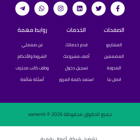
الصفحات
الخدمات
روابط مهمة
المشاريع
قدم خدماتك
عن صمملي
المصممين
أضف مشروعك
الشروط والأحكام
المدونة
تسجيل دخول
وظف كاتب محترف
اتصل بنا
استعد كلمة المرور
أسئلة شائعة
جميع الحقوق محفوظة samemli ©
2026
تشغيل شركة
أعمال رقمية