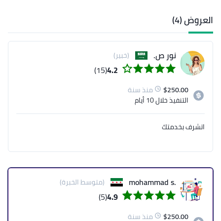
العروض (4)
نور ص.
(خبير)
(15)
4.2
250.00
$
منذ سنة
التنفيذ
خلال 10 أيام
اتشرف بخدمتك
.mohammad s
(متوسط الخبرة)
(5)
4.9
250.00
$
منذ سنة