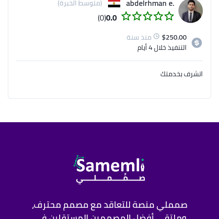
.abdelrhman e
(متوسط الخبرة)
(0)
0.0
250.00
$
منذ سنة
التنفيذ
خلال 4 أيام
اتشرف بخدمتك
صمملي منصة للتعاقد مع مصمم محترف،
وملتقى أفضل المصممين المستقلين في