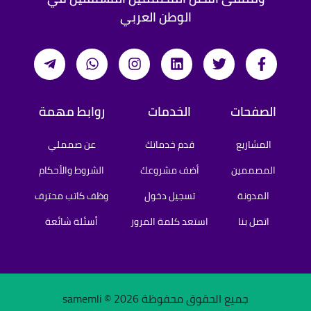
الوطن العربي
الصفحات
الخدمات
روابط مهمة
المشاريع
قدم خدماتك
عن صمملي
المصممين
أضف مشروعك
الشروط والأحكام
المدونة
تسجيل دخول
وظف كاتب محترف
اتصل بنا
استعد كلمة المرور
أسئلة شائعة
جميع الحقوق محفوظة samemli ©
2026