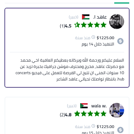
عاهد ا.
(خبير)
(1)
4.5
1225.00
$
منذ سنة
التنفيذ
خلال 14 يوم
السلام عليكم ورحمة الله وبركاته يعطيكم العافية اخي محمد
مع حضرتك عاهد, مخرج ومحترف موشن جرافيك بخبرة تزيد عن
10 سنوات اتمنى ان تتيح لي الفرصة للعمل على فيديو concerts
hub. بانتظار تواصلك تحياتي عاهد الشاعر
.wala w
(خبير)
(2)
4.8
1225.00
$
منذ سنة
التنفيذ
خلال 15 يوم