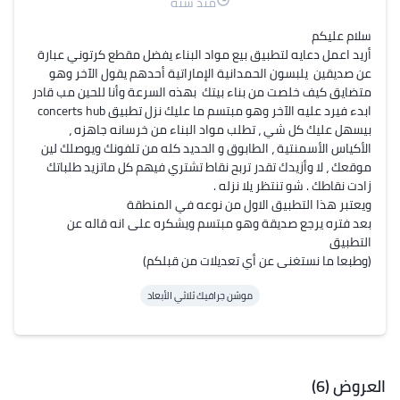
منذ سنة
‏أريد اعمل دعايه لتطبيق بيع مواد البناء يفضل مقطع كرتوني عبارة 
عن صديقين  يلبسون الحمدانية الإماراتية أحدهم يقول الآخر وهو 
متضايق كيف خلصت من بناء بيتك  بهذه السرعة وأنا للحين مب قادر 
ابدء فيرد عليه الآخر وهو مبتسم ما عليك نزل تطبيق concerts hub 
بيسهل عليك كل شي ، تطلب مواد البناء من خرسانه جاهزه ، 
الأكياس الأسمنتية ، الطابوق و الحديد كله من تلفونك ويوصلك لين 
موقعك ، لا وأزيدك تقدر تربح نقاط تشتري فيهم كل ماتزيد طلباتك 
بعد فتره يرجع صديقة وهو مبتسم ويشكره على انه قاله عن 
(وطبعا ما نستغنى عن أي تعديلات من قبلكم)
موشن جرافيك ثلاثي الأبعاد
العروض (6)