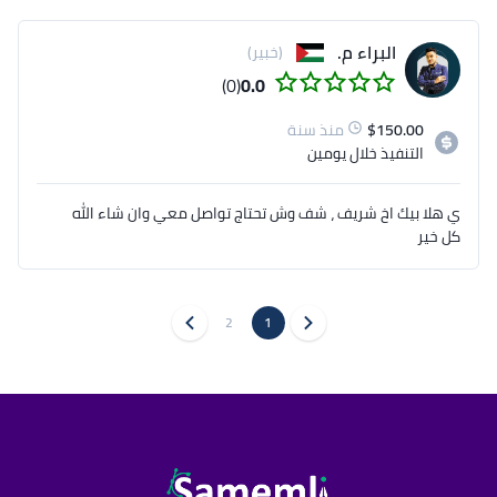
البصرية، الشعارات، الرسوم التوضيحية الرقمية،التغليف 
والتعبئة وكذلك المطبوعات التي تتميز بالإبداع والابتكار 
البراء م.
(خبير)
(0)
0.0
خبرتي الواسعة في هذا المجال مكنتني من العمل مع 
150.00
$
منذ سنة
عملاء من قطاعات متنوعة كهيئة الموانئ بجدة، ما 
التنفيذ
خلال يومين
يمنحني القدرة على فهم متطلبات كل مشروع بعمق 
وتنفيذ حلول تصميمية تتناسب مع أهدافهم ورؤاهم 
بتقديم تصميمات تعكس قوة الرسالة وتحقق تأثيراً قوياً 
ي هلا بيك اخ شريف ، شف وش تحتاج تواصل معي وان شاء الله
في ظل سوق تنافسي ..لذلك أنا هنا لتقديم أفضل الحلول 
كل خير
التي تلبي تطلعاتك..  تفضل بتصفح ملف الأعمال بحسابي
2
1