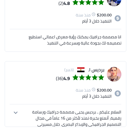
(2)
4.8
200.00
$
منذ سنة
التنفيذ
خلال 3 أيام
انا مصممة جرافيك يمكنك رؤية معرض اعمالي استطيع
تصميمه لك بجودة عالية وبسرعة في التنفيذ
برديس ا.
(خبير)
(36)
4.9
200.00
$
منذ سنة
التنفيذ
خلال 3 أيام
السلام عليكم .. برديس يحيى مصممة جرافيك ورسامة 
رقمية، أتمتع بخبرة تمتد لأكثر من 16 عاماً في مجال 
التصميم الجرافيكي والإبداع البصري. خلال مسيرتي 
الطويلة، قمت بتطوير مهارات متقدمة في تصميم الهوية 