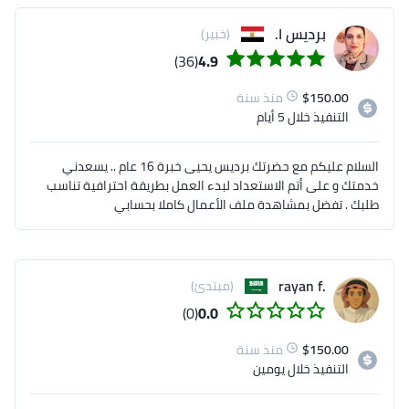
برديس ا.
(خبير)
(36)
4.9
150.00
$
منذ سنة
التنفيذ
خلال 5 أيام
السلام عليكم مع حضرتك برديس يحيى خبرة 16 عام .. يسعدني
خدمتك و على أتم الاستعداد لبدء العمل بطريقة احترافية تناسب
طلبك . تفضل بمشاهدة ملف الأعمال كاملا بحسابي
.rayan f
(مبتدئ)
(0)
0.0
150.00
$
منذ سنة
التنفيذ
خلال يومين