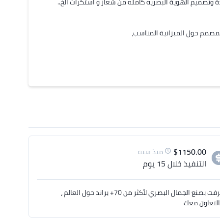
نبحث عن مصمم لـ تصميم أبداعي لأكياس تغليف الدواجن المبردة والمجمدة وتصميم الهوية البصريه كامله من شعار و استكرات الخ.. 
$
1150.00
منذ سنة
التنفيذ
خلال 15 يوم
أهلا محمد ، معاك علي مصمم متخصص في البراند والهويات البصرية ، تشرفت بصنع الجمال البصري لأكثر من 70+ براند حول العالم ،
التعاون معك