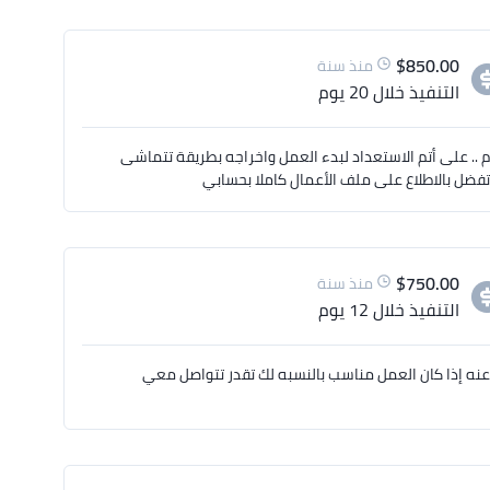
$
850.00
منذ سنة
التنفيذ
خلال 20 يوم
م عليكم مع حضرتك برديس يحيى مصممة ورسامة رقمية خبرة 16 عام .. على أتم الاستعداد لبدء العمل واخراجه بطريقة تتماشى
فضل بالاطلاع على ملف الأعمال كاملا بحسابي
$
750.00
منذ سنة
التنفيذ
خلال 12 يوم
عنه إذا كان العمل مناسب بالنسبه لك تقدر تتواصل معي