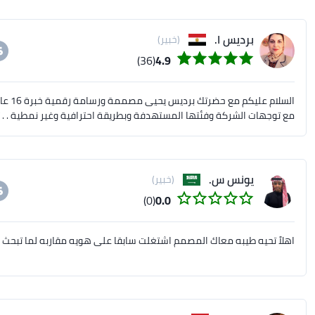
برديس ا.
(خبير)
(36)
4.9
السلا
مع توجهات الشركة وفئتها المستهدفة وبطريقة احترافية وغير نمطية . . ت
يونس س.
(خبير)
(0)
0.0
اهلاً تحيه طيبه معاك المصمم اشتغلت سابقا على هويه مقاربه لما تبحث 