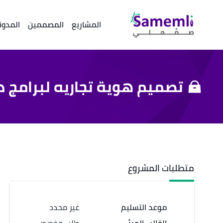
المشاريع
المصممين
المدون
تصميم هوية تجاريه لبرامج د
متطلبات المشروع
موعد التسليم
غير محدد