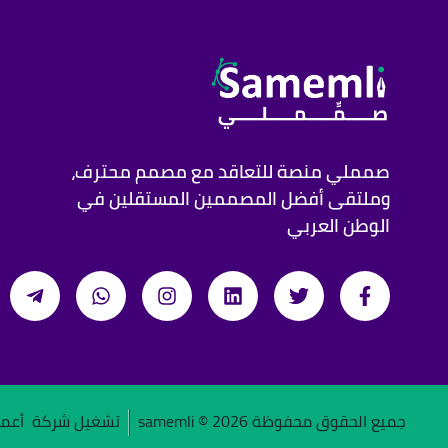
صمملي منصة للتعاقد مع مصمم محترف،
وملتقى أفضل المصممين المستقلين في
الوطن العربي
جميع الحقوق محفوظة samemli ©
2026
تشغيل شركة
أعما