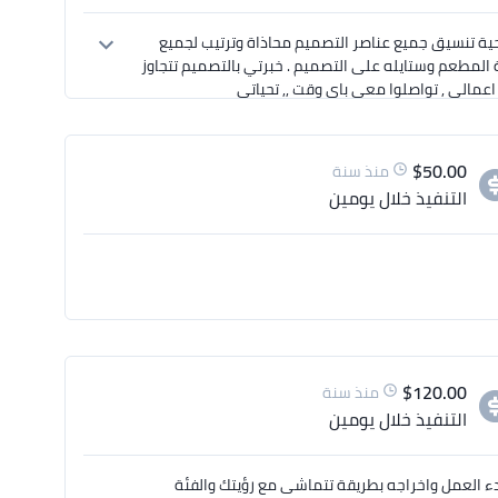
هلا استاذة سمر , مستعد لتقديم منيو احترافي يليق بالمطعم , كتابة واضحية تنسيق جميع عناصر التصميم محاذاة وترتيب لجميع 
الاسطر استخدام ايقونات عالية الجودة لبيانات كل طبق والاهم تطبيق هوية المطعم وستايله على التصميم . خبرتي بالتصميم تتجاوز 
$
50.00
منذ سنة
التنفيذ
خلال يومين
$
120.00
منذ سنة
التنفيذ
خلال يومين
 عام .. على أتم الاستعداد لبدء العمل واخراجه بطريقة تتماشى مع رؤيتك والفئة