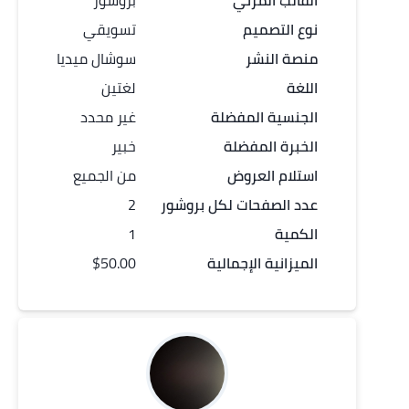
القالب المرئي
بروشور
نوع التصميم
تسويقي
منصة النشر
سوشال ميديا
اللغة
لغتين
الجنسية المفضلة
غير محدد
الخبرة المفضلة
خبير
استلام العروض
من الجميع
عدد
الصفحات
لكل
بروشور
2
الكمية
1
الميزانية الإجمالية
$50.00