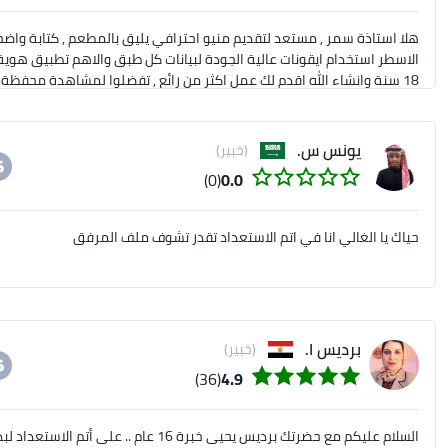
18 سنة وانشاء الله اقدم لك عمل اكثر من رائع , تفضلوا لمشاهدة محفظة اعمالي , تواصلوا معي باي وقت ,, تحياتي
يونس س.
(خبير)
(0)
0.0
حياك يا الغالي انا في اتم الاستعداد تقدر تشوف ملف المرفق
برديس ا.
(خبير)
(36)
4.9
السلام عليكم مع حضرتك برديس يحيى خبرة 16