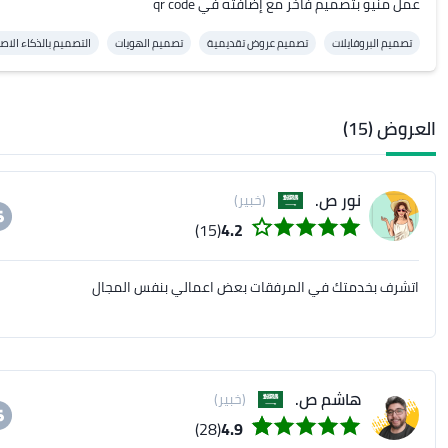
عمل منيو بتصميم فاخر مع إضافته في qr code
تصميم البروفايلات
تصميم عروض تقديمية
تصميم الهويات
التصميم بالذكاء الا
العروض (15)
نور ص.
(خبير)
(15)
4.2
اتشرف بخدمتك في المرفقات بعض اعمالي بنفس المجال
هاشم ص.
(خبير)
(28)
4.9