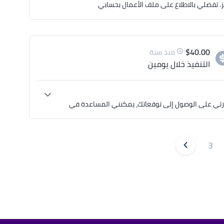
. تفضلي بالاطلاع على ملف الأعمال بحسابي
$
40.00
منذ سنة
التنفيذ
خلال يومين
لقد قمت بمراجعة الوصف الكامل الخاص بمشروعك وانا على ثقة تامة بقدرتي على الوصول إلى توقعاتك، يمكنني المساعدة في 
أنا حسام - مصمم جرافيك محترف ومتخصص في تصميمات الجرافيك، إذا كنت مهتم بالتعاون معي، يمكنكم الاطلاع على عينات 
3