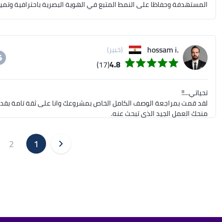
المستهدفة وحفاظا على النمط المتبع في الهوية البصرية باحترافية وتميز
.hossam i
(خبير)
(17)
4.8
2
1
حسام حسين