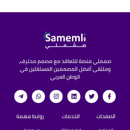
السعر شامل تصميم الفيديو بالكامل بدون تعليق صوتي ، 
او لو من غير تعليق ممكن نستخدم موسيقى مناسبة  مثل 
سأرسل لك آخر اعمالي وهو فيديو توضيحي لتطبيق توب 
دليفري يشرح كيفية التسجيل في التطبيق
صمملي منصة للتعاقد مع مصمم محترف،
وملتقى أفضل المصممين المستقلين في
الوطن العربي
الصفحات
الخدمات
روابط مهمة
المشاريع
قدم خدماتك
عن صمملي