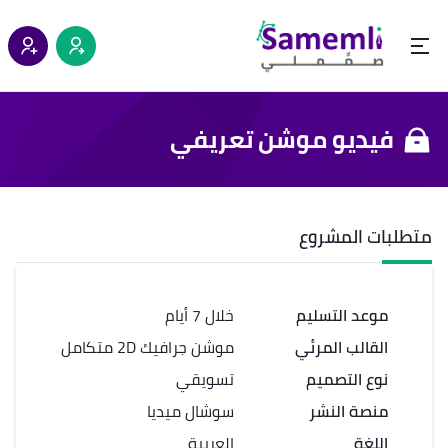
فيديو موشن تعريفي
متطلبات المشروع
موعد التسليم
خلال 7 أيام
القالب المرئي
موشن جرافيك 2D متكامل
نوع التصميم
تسويقي
منصة النشر
سوشال ميديا
اللغة
العربية