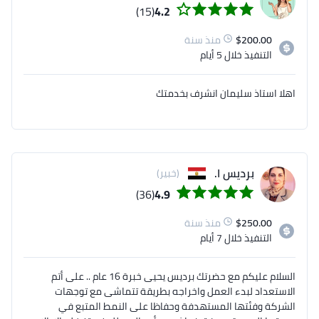
تلبي توقعاتك، تواصل معي للتفاصيل
(15)
4.2
200.00
$
منذ سنة
التنفيذ
خلال 5 أيام
اهلا استاذ سليمان انشرف بخدمتك
برديس ا.
(خبير)
(36)
4.9
250.00
$
منذ سنة
التنفيذ
خلال 7 أيام
السلام عليكم مع حضرتك برديس يحيى خبرة 16 عام .. على أتم
الاستعداد لبدء العمل واخراجه بطريقة تتماشى مع توجهات
الشركة وفئتها المستهدفة وحفاظا على النمط المتبع في