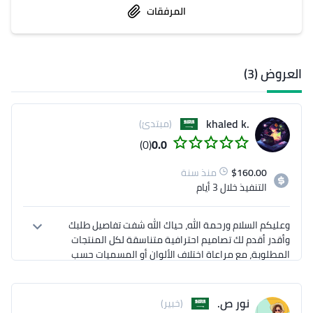
المرفقات
العروض (3)
.khaled k
(مبتدئ)
(0)
0.0
160.00
$
منذ سنة
التنفيذ
خلال 3 أيام
وعليكم السلام ورحمة الله، حياك الله شفت تفاصيل طلبك 
وأقدر أقدم لك تصاميم احترافية متناسقة لكل المنتجات 
المطلوبة، مع مراعاة اختلاف الألوان أو المسميات حسب 
الحاجة. عندي خبرة سابقة في تصميم الملصقات، الأكياس، 
والكرتون، وتقدر تشوف أعمالي المشابهة في ملفي 
بالموقع. جاهز أبدأ على التصاميم ونضمن لك جودة عالية 
نور ص.
(خبير)