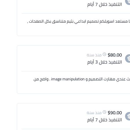
التنفيذ
خلال 7 أيام
نا مستعد اسويلكم تصميم ابداعي بثيم متناسق بكل الصفحات ,
$
80.00
منذ سنة
التنفيذ
خلال 3 أيام
وعلكم السلام يا مرحبا معاك المصمم يونس , متاكد اني اقدر انفذ طلبك حيث عندي مهارت التصميم و image manipulation . واضح من
$
90.00
منذ سنة
التنفيذ
خلال 7 أيام