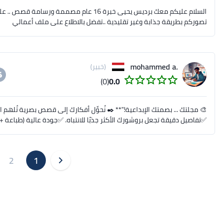
السلام عليكم معك برديس يحيى خبرة 16 عام مص
تصوركم بطريقة جذابة وغير تقليدية ..تفضل بالاطلاع على ملف أعمالي
.mohammed a
(خبير)
(0)
0.0
🎨 مجلتك ... بصمتك الإبداعية!"** ✒️ نُحوِّل أفكارك إلى قصص بصرية تُله
✅تفاصيل دقيقة تجعل بروشورك الأكثر جذبًا للانتباه. ✅جودة عالية (طباعة 
2
1