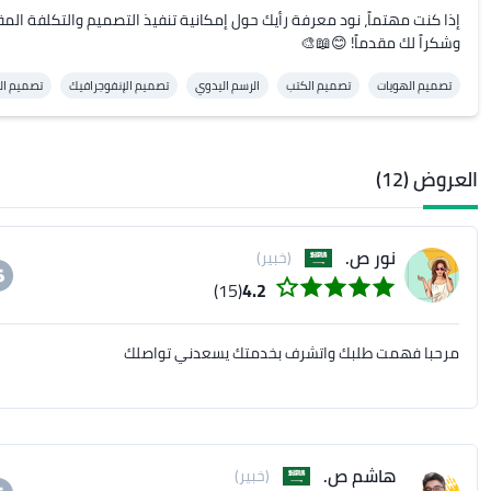
وشكراً لك مقدماً! 😊📖🎨
تصميم الهويات
تصميم الكتب
الرسم اليدوي
تصميم الإنفوجرافيك
تصميم ال
العروض (12)
نور ص.
(خبير)
(15)
4.2
مرحبا فهمت طلبك واتشرف بخدمتك يسعدني تواصلك
هاشم ص.
(خبير)