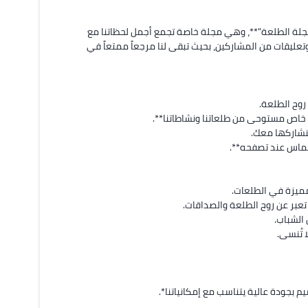
أنا من طلاب جامعة الملك فهد للبترول والمعادن، ونعمل على مشروع **"مجلة الطلعة"**، وهي مجلة خاصة تجمع أجمل لحظاتنا مع 
الأصدقاء خلال طلعاتنا الأسبوعية. الفكرة تهدف إلى توثيق الذكريات بصور وتعليقات من المشاركين، بحيث تبقى لنا مرجعاً ممتعاً في 