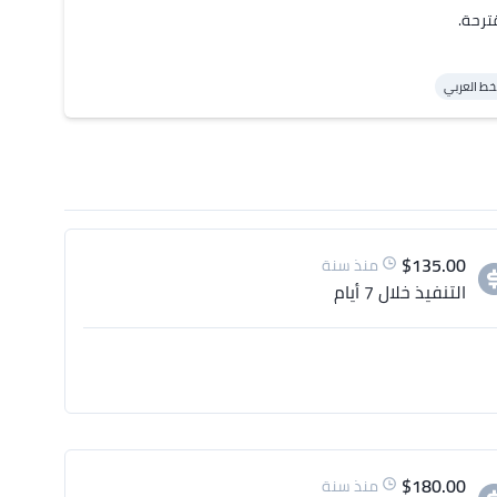
خط العربي
$
135.00
منذ سنة
التنفيذ
خلال 7 أيام
$
180.00
منذ سنة