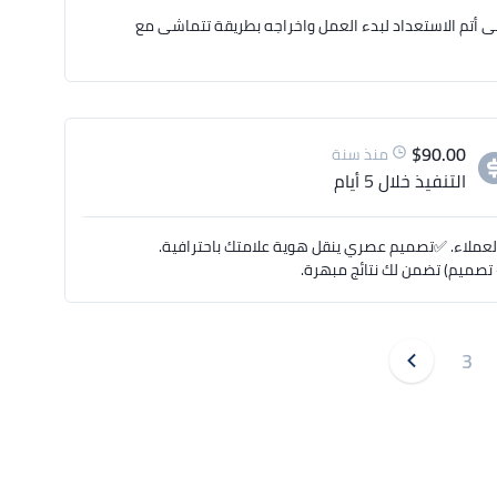
ممة ورسامة قصص .. على أتم الاستعداد لبدء العمل واخراجه بطريقة تتماشى مع
$
90.00
منذ سنة
التنفيذ
خلال 5 أيام
م العملاء. ✅تصميم عصري ينقل هوية علامتك باحترافية.
+ تصميم) تضمن لك نتائج مبهرة.
3