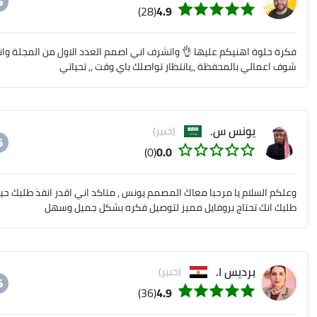
(28)
4.9
فكرة حلوة اهنيكم عليها 👌 واتشرف اني اصمم العدد الاول من المجلة وا
شوف اعمالي بالمحفظة ,,بانتظار تواصلك باي وقت ,, تحياتي
يونس س.
(خبير)
(0)
0.0
طلبك انك تحتاج بروفايل مميز لتوصيل فكره بشكل جميل وسهل
برديس ا.
(خبير)
(36)
4.9