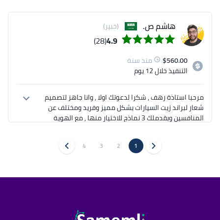
هاشم ص.
(خبير)
(28)
4.9
560.00
$
منذ سنة
التنفيذ
خلال 12 يوم
مرحبا استاذة رهف , شكرا لدعوتك اولا , وانا جاهز لتصميم 
شعار لبراند زيت السيارات بشكل مميز وفريد ومختلف عن 
المنافسين وبقدملك 3 نماذج للاختيار منها , مع الهوية 
البصرية الاساسية مع اعداد اصدارات الشعار بنسخ مختلفة . 
مع تسليم جميع الملفات في فولدرات مرتبة بأسماء 
4
3
2
1
وكان لي تجربة في 2016 بتصميم الاستيكر فقط على 
تواصلوا معي باي وقت ,, تحياتي