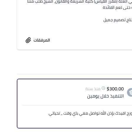
احتاج تصميم إنفوجرافيك خلال هاليومين للموضوع التالي: أضرب الاجتهاد في العلة (مقرر القياس) كلية الشريعة والقانون، الشيخ طلب مننا 
المرفقات
$
300.00
منذ سنة
التنفيذ
خلال يومين
ح افيدك بإذن الله تواصل معي باي وقت ,, تحياتي