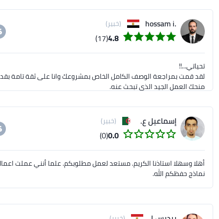
.hossam i
(خبير)
(17)
4.8
إسماعيل ع.
(خبير)
(0)
0.0
أهلا وسهلا استاذنا الكريم. مستعد لعمل مطلوبكم. علما أنني عملت اعما
حسام حسين
نماذج حفظكم الله.
برديس ا.
(خبير)