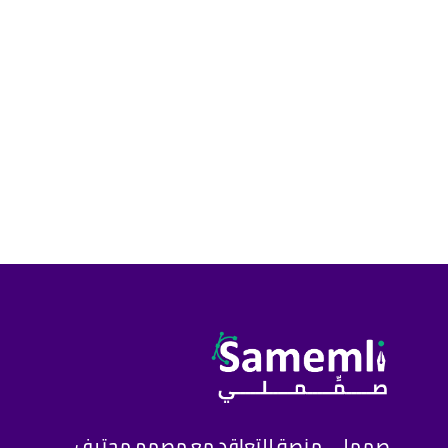
صمملي منصة للتعاقد مع مصمم محترف،