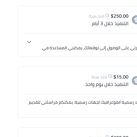
$
250.00
منذ سنة
التنفيذ
خلال 3 أيام
لقد قمت بمراجعة الوصف الكامل الخاص بمشروعك وانا على ثقة تامة بقدرتي على الوصول إلى توقعاتك، يمكنني المساعدة في 
أنا حسام - مصمم جرافيك محترف ومتخصص في تصميمات الجرافيك، إذا كنت مهتم بالتعاون معي، يمكنكم الاطلاع على عينات 
$
15.00
منذ سنة
التنفيذ
خلال يوم واحد
لا رسمية انفوغرافيك لجهات رسمية. يمكنكم مراسلتي لتقديم