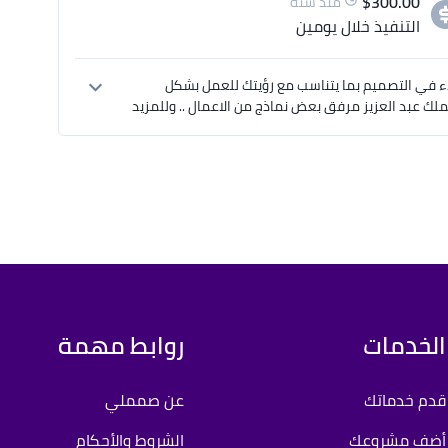
$
300.00
منذ سنة
التنفيذ
خلال يومين
السلام عليكم مع حضرتك برديس يحيى خبرة 16 عام .. على أتم استعداد للبدء في التصميم بما يتناسب مع رؤيتك للعمل بشكل 
احترافي ومبتكر إن شاء الله ,سبق وتعاونت مع جامعة أم القرى وجامعة الملك عبد العزيز مرفق بعض نماذج من الاعمال .. وللمزيد 
الخدمات
روابط مهمة
قدم خدماتك
عن صمملي
أضف مشروعك
الشروط والأحكام