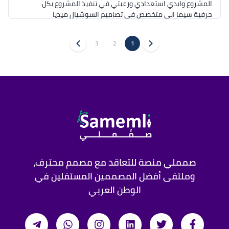
المشروع وابدي استعدادي ورغبتي في تنفيذ المشروع بكل 
حرفية سيما اني متخصص في تصاميم السوشيال ميديا 
والبوسترات مع الحفاظ على تناسق الهوية البصرية مع 
التصاميم المقدمة لكي تؤدي دورها في زيادة الوعي 
3
2
1
بعلامتكم التجارية وتحقيق الغرض منها... انتظر ردكم 
الكريم للبدء بتنفيذ المشروع فورا
صمملي منصة للتعاقد مع مصمم محترف،
وملتقى أفضل المصممين المستقلين في
الوطن العربي