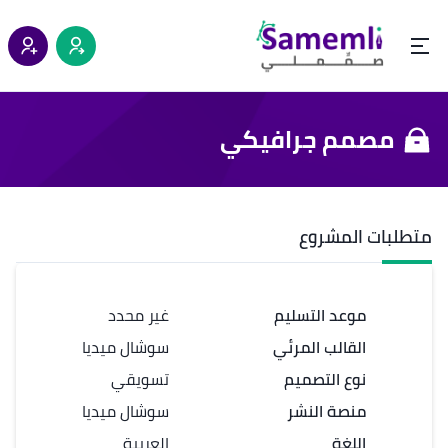
مصمم جرافيكي
متطلبات المشروع
موعد التسليم
غير محدد
القالب المرئي
سوشال ميديا
نوع التصميم
تسويقي
منصة النشر
سوشال ميديا
اللغة
العربية