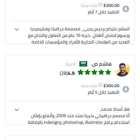
300.00
$
منذ سنة
التنفيذ
خلال 7 أيام
السلام عليكم برديس يحيى ، مصممة جرافيك وملتيميديا 
ورسوم قصص أطفال ..خبرة 16 عام من التعاون والنجاح مع 
العديد من العلامات التجارية للأفراد والمؤسسات الخاصة 
والحكومية مثل هيئة الموانئ السعودية , جامعة الملك 
عبد العزيز , مروج جدة للتنمية العقارية والكثير ..تفضل 
بالاطلاع على ملف الأعمال بحسابي
هاشم ص.
(خبير)
(28)
4.9
300.00
$
منذ سنة
التنفيذ
خلال 5 أيام
‏أنا مصمم جرافيكي بخبرة تمتد منذ 2006، وأتمتع بإتقان 
استخدام برامج photoshop, illustrator, وindesign بالإضافة 
‏أضمن لك تقديم تصاميم مبتكرة واحترافية، مع مراعاة 