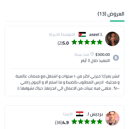
العروض (13)
.aseel l
(متوسط الخبرة)
(2)
5.0
300.00
$
منذ سنة
التنفيذ
خلال 3 أيام
ابشر بعزك! خبرتي اكثر من ١٠ سنوات و اشتغل مع منصات عالمية
و محلية- ادرس المطلوب بالضبط و ما اسلم الا و الزبون راضي
١٠٠٪ . ملفي فيه عينات من الاعمال الي انجزتها، حياك تشوفها :)
برديس ا.
(خبير)
(36)
4.9