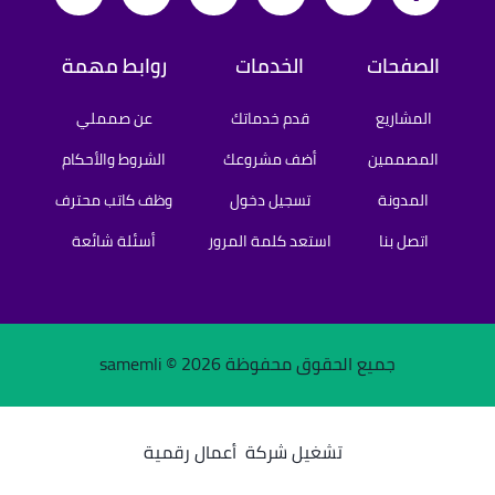
الصفحات
الخدمات
روابط مهمة
المشاريع
قدم خدماتك
عن صمملي
المصممين
أضف مشروعك
الشروط والأحكام
المدونة
تسجيل دخول
وظف كاتب محترف
اتصل بنا
استعد كلمة المرور
أسئلة شائعة
جميع الحقوق محفوظة samemli ©
2026
تشغيل شركة
أعمال رقمية