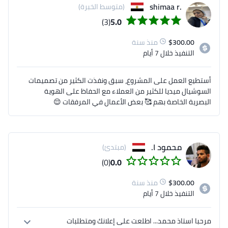
الهوية البصرية للشركة في جميع الأعمال. كما أنني أحرص 
.shimaa r
(متوسط الخبرة)
على العمل بروح الفريق والالتزام بالمواعيد المحددة لإنجاز 
(3)
5.0
300.00
$
منذ سنة
يسرني اطلاعكم على اعمالي بالمحفظة ,,, تحياتي
التنفيذ
خلال 7 أيام
أستطيع العمل على المشروع، سبق ونفذت الكثير من تصميمات
السوشيال ميديا للكثير من العملاء مع الحفاظ على الهوية
البصرية الخاصة بهم 🥰 بعض الأعمال في المرفقات 😌
محمود ا.
(مبتدئ)
(0)
0.0
300.00
$
منذ سنة
التنفيذ
خلال 7 أيام
مرحبا استاذ محمد... اطلعت على إعلانك ومتطلبات 