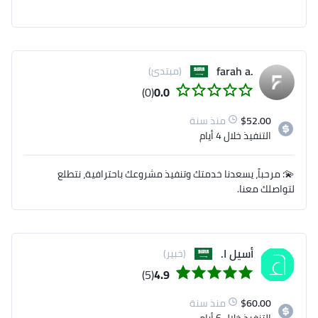
.farah a
(مبتدئ)
(0)
0.0
52.00
$
منذ سنة
التنفيذ
خلال 4 أيام
💫؛ مرحباً، يسعدنا خدمتك وتنفيذ مشروعك باحترافية، نتطلع
لتواصلك معنا.
أسيل ا.
(خبير)
(5)
4.9
60.00
$
منذ سنة