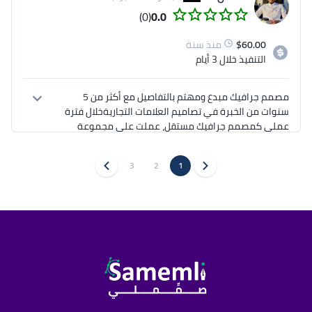
(0)
0.0
60.00
$
منذ سنة
التنفيذ
خلال 3 أيام
مصمم جرافيك مبدع ومهتم بالتفاصيل مع أكثر من 5 
سنوات من الخبرة في تصاميم العلامات التجاريةخلال فترة 
عملي كمصمم جرافيك مستقل، عملت على مجموعة 
متنوعة من المشاريع، بدءًا من تصميم الشعارات والإعلانات 
والمطبوعات وتصاميم السوشل ميديا خبرة في مجموعة 
3
2
1
adobe creative، مع معرفة جيدة بـ photoshop و illustrator 
و indesign.