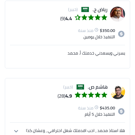
رياض ح.
(خبير)
(9)
4.4
350.00
$
منذ سنة
التنفيذ
خلال يومين
يسرني ويسعدني خدمتك أ. محمد
هاشم ص.
(خبير)
(28)
4.9
435.00
$
منذ سنة
التنفيذ
خلال 5 أيام
هلا استاذ محمد , احب اقدملك شغل احترافي , وعشان كذا 