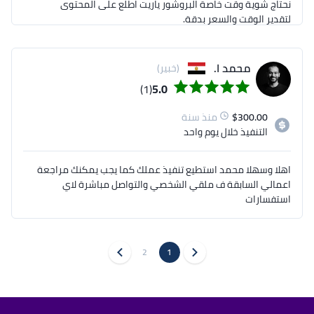
نحتاج شوية وقت خاصة البروشور ياريت اطلع على المحتوى 
وبالنسبة لورق المراسلات وتوقيع الايميل بسلمها خلال يوم 
خبرتي تتجاوز 15 سنة , شوف اعمالي بالمحفظة , وبإنتظار 
محمد ا.
(خبير)
تواصلك باي وقت ,, تحياتي
(1)
5.0
300.00
$
منذ سنة
التنفيذ
خلال يوم واحد
اهلا وسهلا محمد استطيع تنفيذ عملك كما يجب يمكنك مراجعة
اعمالي السابقة ف ملقي الشخصي والتواصل مباشرة لاي
استفسارات
2
1