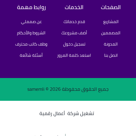
الصفحات
الخدمات
روابط مهمة
المشاريع
قدم خدماتك
عن صمملي
المصممين
أضف مشروعك
الشروط والأحكام
المدونة
تسجيل دخول
وظف كاتب محترف
اتصل بنا
استعد كلمة المرور
أسئلة شائعة
جميع الحقوق محفوظة samemli ©
2026
تشغيل شركة
أعمال رقمية