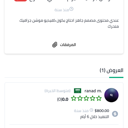
منذ سنة
عندي محتوى مصمم جاهز احتاج بكون كفيديو موشن جرافيك 
متحرك
المرفقات
العروض (1)
.ranad m
(متوسط الخبرة)
(0)
0.0
800.00
$
منذ سنة
التنفيذ
خلال 6 أيام