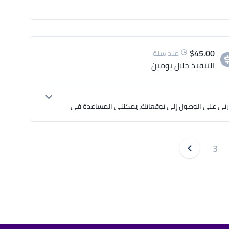
$
45.00
منذ سنة
التنفيذ
خلال يومين
لقد قمت بمراجعة الوصف الكامل الخاص بمشروعك وانا على ثقة تامة بقدرتي على الوصول إلى توقعاتك، يمكنني المساعدة في 
أنا حسام - مصمم جرافيك محترف ومتخصص في تصميمات الجرافيك، إذا كنت مهتم بالتعاون معي، يمكنكم الاطلاع على عينات 
3