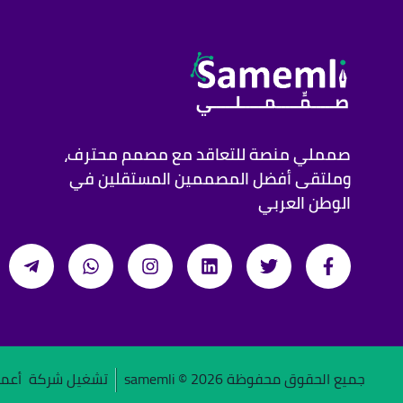
صمملي منصة للتعاقد مع مصمم محترف،
وملتقى أفضل المصممين المستقلين في
الوطن العربي
جميع الحقوق محفوظة samemli ©
2026
تشغيل شركة
أعما