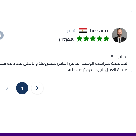
.hossam i
(خبير)
(17)
4.8
2
1
حسام حسين