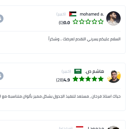
.mohamed a
(خبير)
(0)
0.0
السلام عليكم يسرني التقدم لعرضك .. وشكراً
هاشم ص.
(خبير)
(28)
4.9
حياك استاذ فرحان , مستعد لتنفيذ الجدول بشكل مميز بألوان متناسبة مع ال
محمود ا.
(مبتدئ)