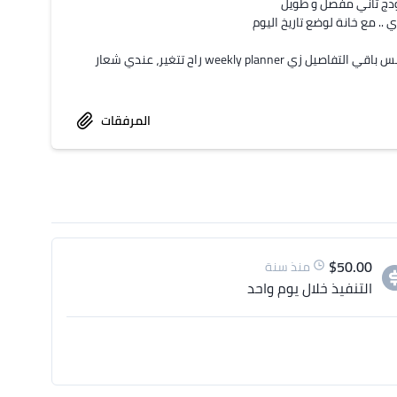
مشابه للصورة الموضحة في المرفقات من ناحية شكل الخانات و (وسعها) بس باقي التفاصيل زي weekly planner راح تتغير، عندي شعار 
المرفقات
$
50.00
منذ سنة
التنفيذ
خلال يوم واحد