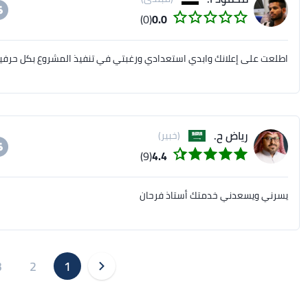
(0)
0.0
اطلعت على إعلانك وابدي استعدادي ورغبتي في تنفيذ المشروع بكل حرفي
رياض ح.
(خبير)
(9)
4.4
يسرني ويسعدني خدمتك أستاذ فرحان
3
2
1