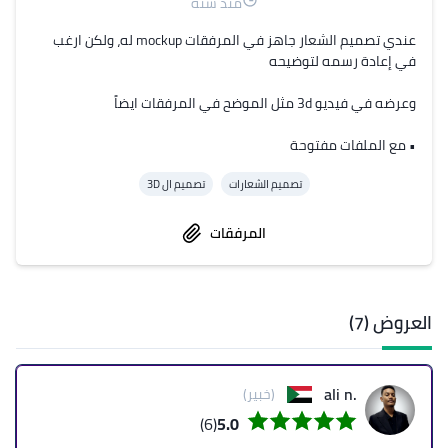
منذ سنة
عندي تصميم الشعار جاهز في المرفقات mockup له، ولكن ارغب 
• مع الملفات مفتوحة
تصميم الشعارات
تصميم ال 3D
المرفقات
العروض (7)
.ali n
(خبير)
(6)
5.0