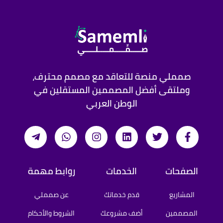
مع وجود المحتوى والهوية البصرية جاهزين، سنركز على 
تقديم تصاميم جذابة وتنسيق المحتوى بما يتناسب مع 
نحن مستعدون للبدء في العمل فورًا، وننتظر منك أي 
صمملي منصة للتعاقد مع مصمم محترف،
وملتقى أفضل المصممين المستقلين في
الوطن العربي
https://www.behance.net/abdullah_balid
الصفحات
الخدمات
روابط مهمة
المشاريع
قدم خدماتك
عن صمملي
المصممين
أضف مشروعك
الشروط والأحكام