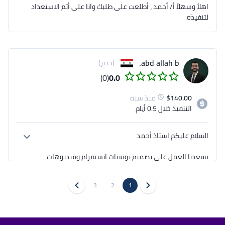
اهلاً وسهلاً أ/ أحمد ، أطلعت على طلبك وانا على أتم الاستعداد
لتنفيذه.
abd allah b.
(خبير)
(0)
0.0
140.00
$
منذ سنة
التنفيذ
خلال 0.5 أيام
يسعدنا العمل على تصميم بوستات انستقرام وفيديوهات 
تيك توك، وإدارة نشر المحتوى على هذه المنصات. بالنسبة 
للبدء، يمكننا تنفيذ المطلوب بتصميمين يوميًا لمدة أسبوع 
3
2
1
بعد هذه الفترة الأولية، سنقوم بجدولة المحتوى بشكل 
يومي بواقع بوستين إلى ثلاثة بوستات يوميًا، وذلك لضمان 