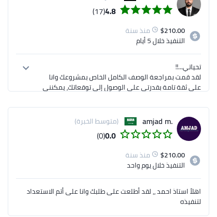
(17)
4.8
210.00
$
منذ سنة
التنفيذ
خلال 5 أيام
لقد قمت بمراجعة الوصف الكامل الخاص بمشروعك وانا 
على ثقة تامة بقدرتي على الوصول إلى توقعاتك، يمكنني 
أنا حسام - مصمم جرافيك محترف ومتخصص في تصميمات 
.amjad m
(متوسط الخبرة)
الجرافيك، إذا كنت مهتم بالتعاون معي، يمكنكم الاطلاع 
(0)
0.0
على عينات أعمالي وملفي الشخصي للمزيد من 
210.00
$
منذ سنة
لدي خطة مفصلة للعمل على مشروعك يمكننا مناقشتها، 
التنفيذ
خلال يوم واحد
إذا كان لديك أي أسئلة أو استفسارات، فلا تتردد في الاتصال 
اهلاً استاذ احمد ،، لقد أطلعت على طلبك وانا على أتم الاستعداد
لتنفيذه