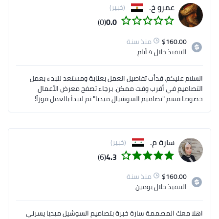
عمرو خ.
(خبير)
(0)
0.0
160.00
$
منذ سنة
التنفيذ
خلال 4 أيام
السلام عليكم. قدأت تفاصيل العمل بعناية ومستعد للبدء بعمل
التصاميم في أقرب وقت ممكن. برجاء تصفح معرض الأعمال
خصوصا قسم "تصاميم السوشيال ميديا" ثم لنبدأ بالعمل فوراً!
سارة م.
(خبير)
(6)
4.3
160.00
$
منذ سنة
التنفيذ
خلال يومين
اهلا معك المصممة سارة خبرة بتصاميم السوشيل ميديا يسرني