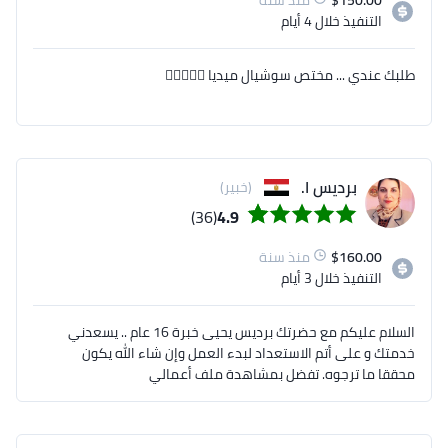
150.00
$
منذ سنة
التنفيذ
خلال 4 أيام
طلبك عندي ... مختص سوشيال ميديا 👍🏻👍🏻✅
برديس ا.
(خبير)
(36)
4.9
160.00
$
منذ سنة
التنفيذ
خلال 3 أيام
السلام عليكم مع حضرتك برديس يحيى خبرة 16 عام .. يسعدني
خدمتك و على أتم الاستعداد لبدء العمل وإن شاء الله يكون
محققا ما ترجوه. تفضل بمشاهدة ملف أعمالي