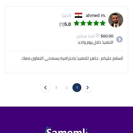
.ahmed m
(خبير)
(1)
5.0
60.00
$
منذ سنتين
التنفيذ
خلال يوم واحد
السلام عليكم . جاهز للتنفيذ باحترافية يسعدني التعاون معك
3
2
1