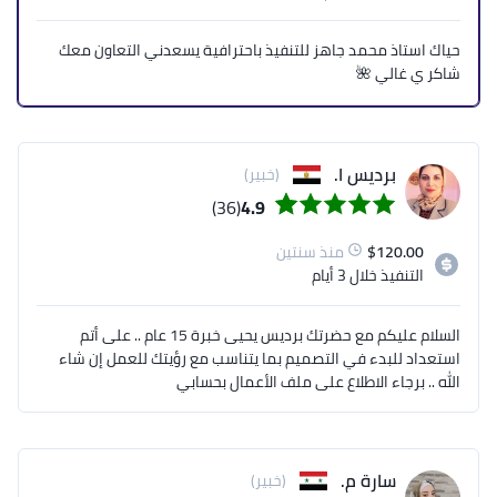
حياك استاذ محمد جاهز للتنفيذ باحترافية يسعدني التعاون معك
شاكر ي غالي 🌺
برديس ا.
(خبير)
(36)
4.9
120.00
$
منذ سنتين
التنفيذ
خلال 3 أيام
السلام عليكم مع حضرتك برديس يحيى خبرة 15 عام .. على أتم
استعداد للبدء في التصميم بما يتناسب مع رؤيتك للعمل إن شاء
الله .. برجاء الاطلاع على ملف الأعمال بحسابي
سارة م.
(خبير)