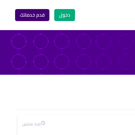
دخول
قدم خدماتك
منذ سنتين