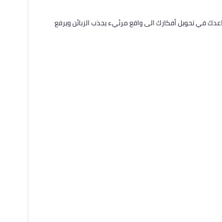
أنا محمد مصمم جرافيك مختص في تصاميم السوشال ميديا الاحترافية اساعدك في تحويل أفكارك الى واقع مرئيء يجذب الزبائن ويرفع 