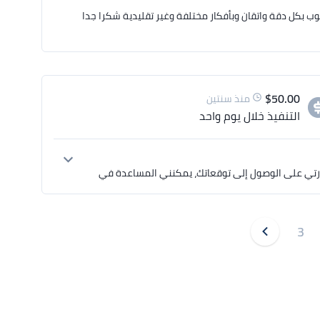
 بكل دقة واتقان وبأفكار مختلفة وغير تقليدية شكرا جدا
$
50.00
منذ سنتين
التنفيذ
خلال يوم واحد
لقد قمت بمراجعة الوصف الكامل الخاص بمشروعك وانا على ثقة تامة بقدرتي على الوصول إلى توقعاتك، يمكنني المساعدة في 
أنا حسام - مصمم جرافيك محترف ومتخصص في تصميمات الجرافيك، إذا كنت مهتم بالتعاون معي، يمكنكم الاطلاع على عينات 
3