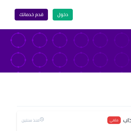
دخول
قدم خدماتك
اب
منذ سنتين
ملغي