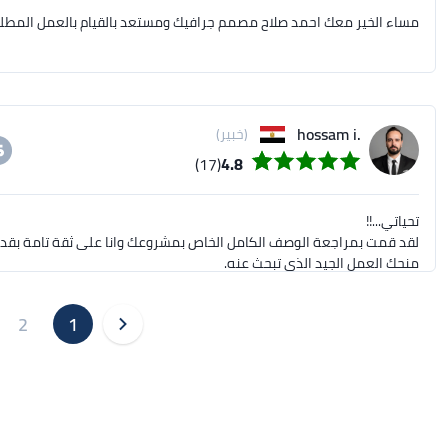
مساء الخير معك احمد صلاح مصمم جرافيك ومستعد بالقيام بالعمل المطلوب
.hossam i
(خبير)
(17)
4.8
2
1
حسام حسين