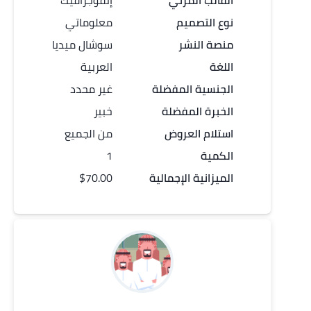
القالب المرئي
إنفوجرافيك
نوع التصميم
معلوماتي
منصة النشر
سوشال ميديا
اللغة
العربية
الجنسية المفضلة
غير محدد
الخبرة المفضلة
خبير
استلام العروض
من الجميع
الكمية
1
الميزانية الإجمالية
$70.00