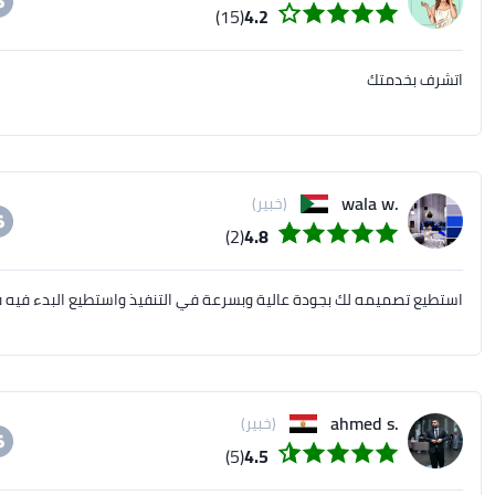
(15)
4.2
اتشرف بخدمتك
.wala w
(خبير)
(2)
4.8
استطيع تصميمه لك بجودة عالية وبسرعة في التنفيذ واستطيع البدء فيه ف
‪ahmed s.
(خبير)
(5)
4.5