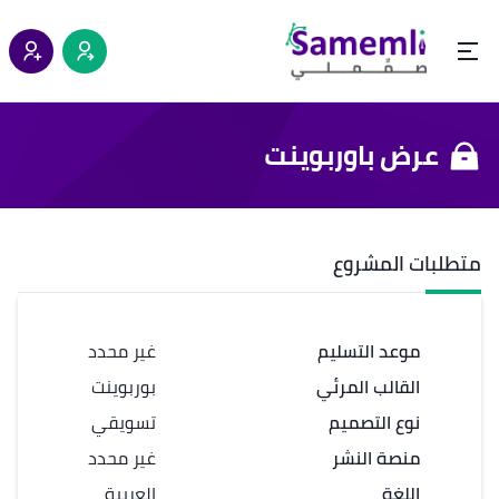
عرض باوربوينت
متطلبات المشروع
موعد التسليم
غير محدد
القالب المرئي
بوربوينت
نوع التصميم
تسويقي
منصة النشر
غير محدد
اللغة
العربية