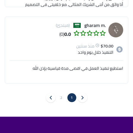
أنا واثق من أنني الشريك المثالي. مع خلفيتي في التصميم 
الجرافيكي، أحمل الحماس والاحترافية إلى مشروعك، 
أعطي الأولوية للتواصل مع العملاء للتأكد من أننا نحقق 
أفضل حلول التصميم معًا. لقد عملت على مر السنين مع 
.gharam m
(مبتدئ)
العديد من الشركات وتمكنت من تقديم عمل عالي الجودة 
(0)
0.0
لعملائي. كمصمم، أسعى جاهداً لتقديم ما يريد العميل 
70.00
$
منذ سنتين
دع عملي يتحدث عن نفسه – قم بإلقاء نظرة على 
التنفيذ
خلال يوم واحد
استطيع تنفيذ العمل في اقصى مدة قياسية بإذن الله
حسام حسين
2
1