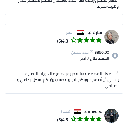
السلام عليكم ورحمة الله اسعد باستقبال طلبكم لتصميم شعار
وهوية بصرية
سارة م.
(خبير)
(6)
4.3
350.00
$
منذ سنتين
التنفيذ
خلال 7 أيام
أهلا معك المصممة سارة خبرة بتصاميم الهويات البصرية
يسرني أن أصمم هويتكم التجارية حسب رؤيتكم بشكل إبداعي و
احترافي
‪ahmed s.
(خبير)
(5)
4.5