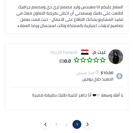
السلام عليكم انا مهندس وليد مصمم ثري دي ومصمم جرافيك
اطلعت على طلبك ويسعدني أن احظى بفرصة التعاون معك في
تنفيذ المشاريع يمكنك الاطلاع على الاعمال - حيث قمت بعمل
تصاميم لجهات اعتبارية بالمملكة ونالت استحسان ورضا العملاء
غيث م.
(متوسط الخبرة)
(0)
0.0
10.00
$
منذ سنتين
التنفيذ
خلال يومين
يا أهلا وسهلا ✨❤️ أنا جاهز لتلبية طلبك بطريقة مميزة
3
2
1