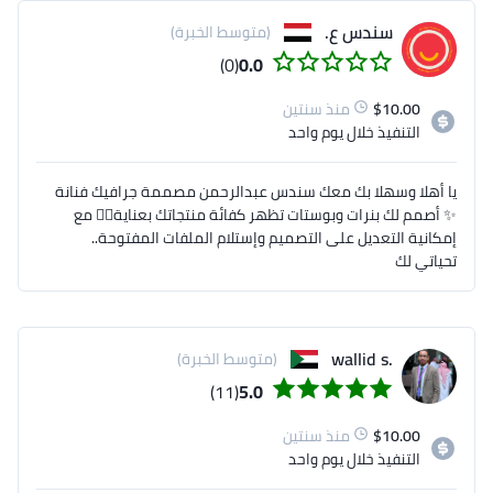
سندس ع.
(متوسط الخبرة)
(0)
0.0
10.00
$
منذ سنتين
التنفيذ
خلال يوم واحد
يا أهلا وسهلا بك معك سندس عبدالرحمن مصممة جرافيك فنانة
✨ أصمم لك بنرات وبوستات تظهر كفائة منتجاتك بعناية👌🏻 مع
إمكانية التعديل على التصميم وإستلام الملفات المفتوحة..
تحياتي لك
.wallid s
(متوسط الخبرة)
(11)
5.0
10.00
$
منذ سنتين
التنفيذ
خلال يوم واحد