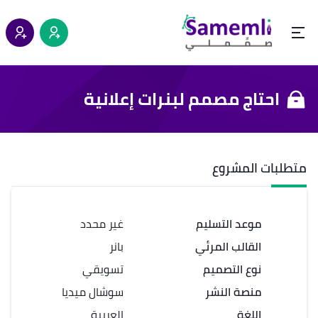
احتاج مصمم لبنرات إعلانية
متطلبات المشروع
موعد التسليم
غير محدد
القالب المرئي
بانر
نوع التصميم
تسويقي
منصة النشر
سوشال ميديا
اللغة
العربية