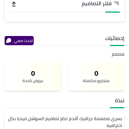
فلتر التصاميم
إحصائيات
تحدث معي
مصمم
0
0
مشاريع مكتملة
عروض ناجحة
نبذة
يسرى مصممة جرافيك أقدم لكم تصاميم السوشل ميديا بكل 