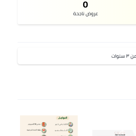
0
عروض ناجحة
وات