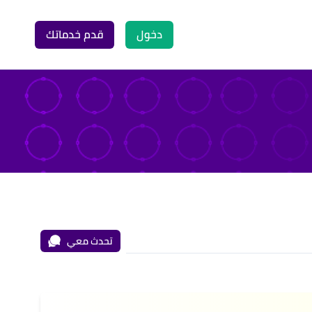
دخول
قدم خدماتك
تحدث معي