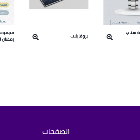
ة سناب
مجموعة
بروفايلات
رمضان ا
الصفحات