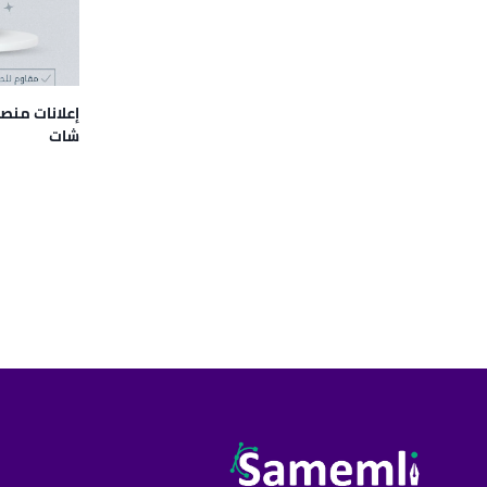
إعلانات منص
شات