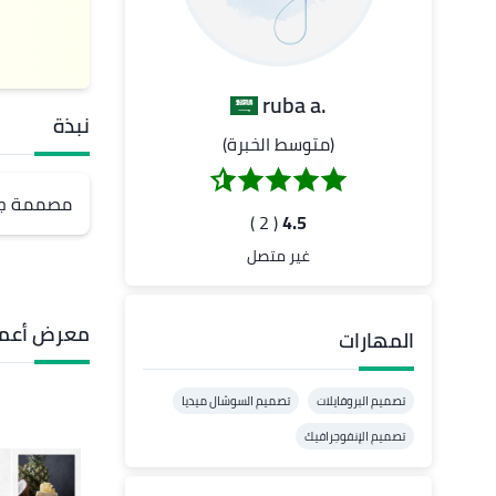
.ruba a
نبذة
(متوسط الخبرة)
مصممة جراف
( 2 )
4.5
غير متصل
معرض أعما
المهارات
تصميم البروفايلات
تصميم السوشال ميديا
تصميم الإنفوجرافيك