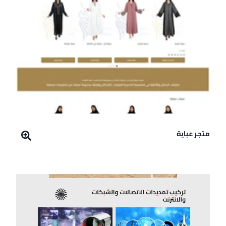
متجر عباية