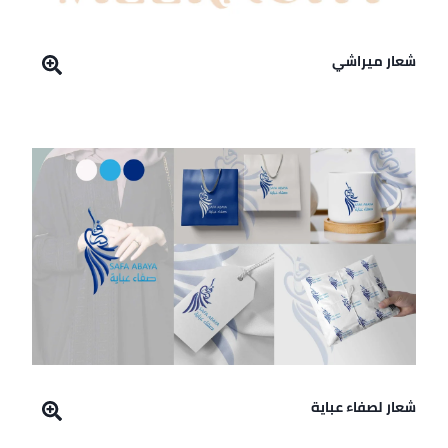
شعار ميراشي
شعار لصفاء عباية