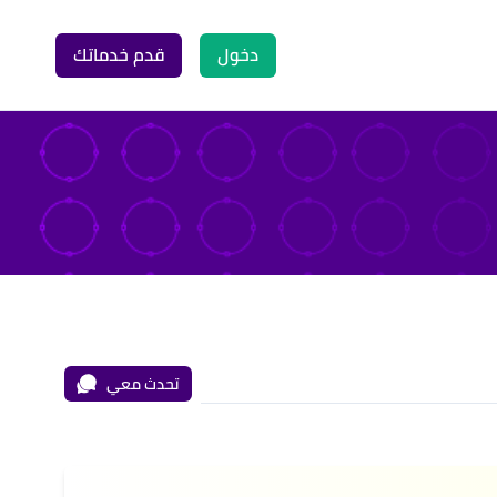
دخول
قدم خدماتك
تحدث معي