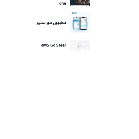
one
تطبيق قو ستير
RMS Go Steer