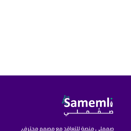
صمملي منصة للتعاقد مع مصمم محترف،