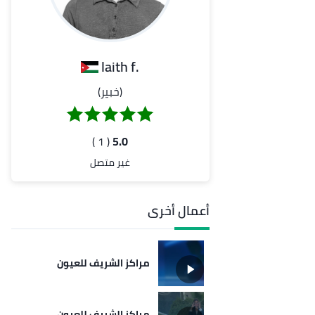
.laith f
(خبير)
( 1 )
5.0
غير متصل
أعمال أخرى
مراكز الشريف للعيون
مراكز الشريف للعيون