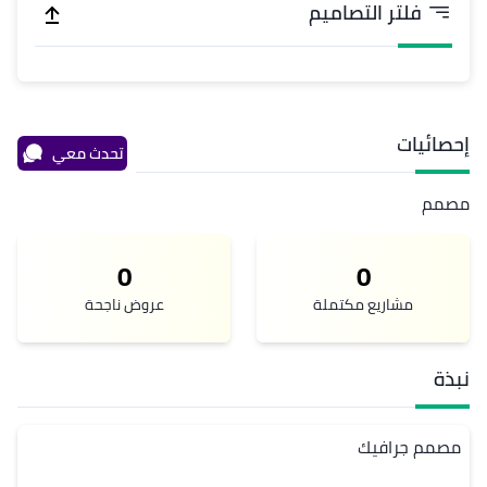
فلتر التصاميم
إحصائيات
تحدث معي
مصمم
0
0
مشاريع مكتملة
عروض ناجحة
نبذة