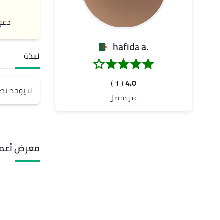
دعو
.hafida a
نبذة
( 1 )
4.0
لا يوجد ن
غير متصل
معرض أعما