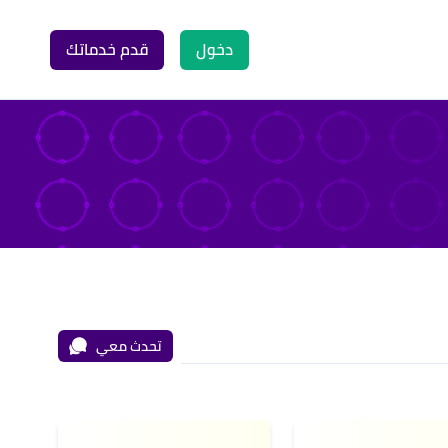
دخول
قدم خدماتك
تحدث معي