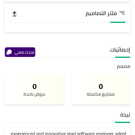
فلتر التصاميم
إحصائيات
تحدث معي
مصمم
0
0
مشاريع مكتملة
عروض ناجحة
نبذة
experienced and innovative lead software engineer adept 