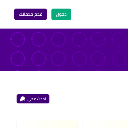
دخول
قدم خدماتك
تحدث معي