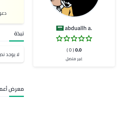
دعو
.abduallh a
نبذة
( 0 )
0.0
لا يوجد ن
غير متصل
معرض أعما